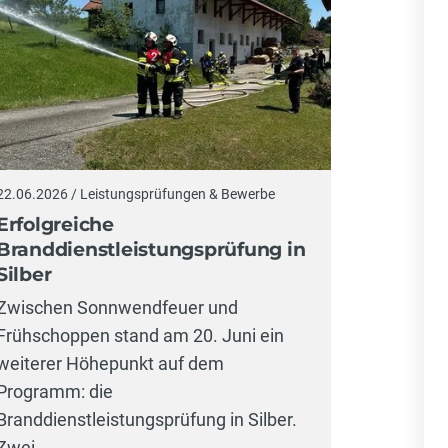
22.06.2026
22.06.2026 / Leistungsprüfungen & Bewerbe
Sonnwe
Erfolgreiche
Frühsc
Branddienstleistungsprüfung in
Silber
Ein run
Zwischen Sonnwendfeuer und
durfte di
Frühschoppen stand am 20. Juni ein
erleben.
weiterer Höhepunkt auf dem
fanden z
Programm: die
Branddienstleistungsprüfung in Silber.
Zwei…