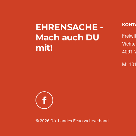
EHRENSACHE -
KONT
Mach auch DU
Freiwi
Vichte
mit!
4091 V
M: 10
(neues Fenster)
© 2026 Oö. Landes-Feuerwehrverband