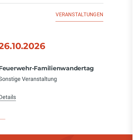
VERANSTALTUNGEN
26.10.2026
07.1
Feuerwehr-Familienwandertag
Weihna
Sonstige Veranstaltung
Sonstige
Details
Details