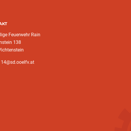
AKT
llige Feuerwehr Rain
nstein 138
ichtenstein
114@sd.ooelfv.at