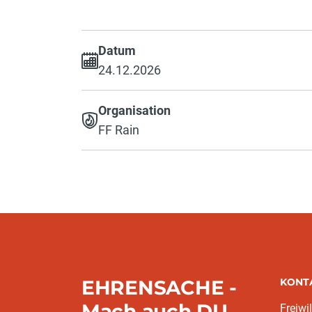
Datum
24.12.2026
Organisation
FF Rain
EHRENSACHE -
KONT
Mach auch DU
Freiwi