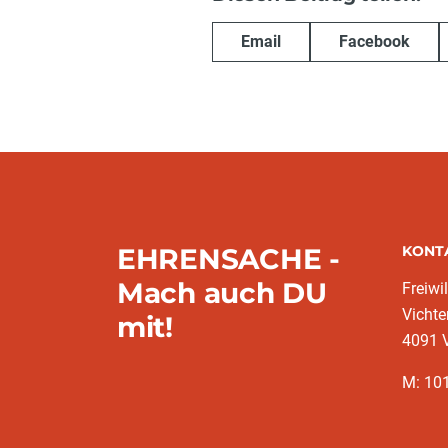
Email
Facebook
EHRENSACHE -
KONT
Mach auch DU
Freiwi
Vichte
mit!
4091 V
M: 10