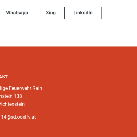
Whatsapp
Xing
LinkedIn
AKT
llige Feuerwehr Rain
nstein 138
ichtenstein
114@sd.ooelfv.at