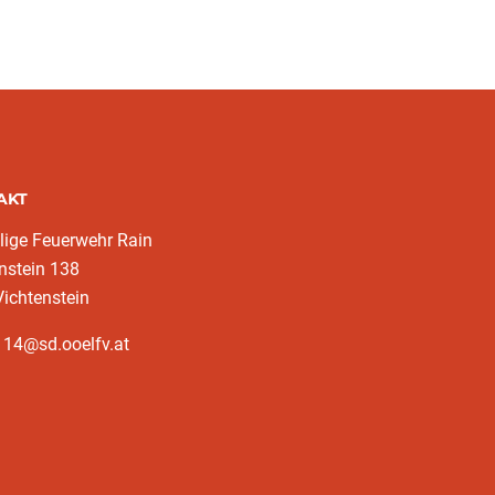
AKT
llige Feuerwehr Rain
nstein 138
ichtenstein
114@sd.ooelfv.at