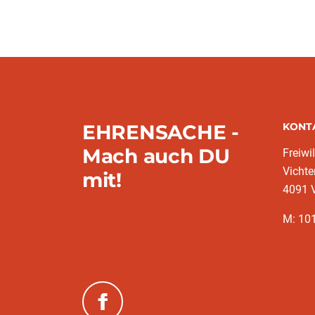
EHRENSACHE -
KONT
Mach auch DU
Freiwi
Vichte
mit!
4091 V
M: 10