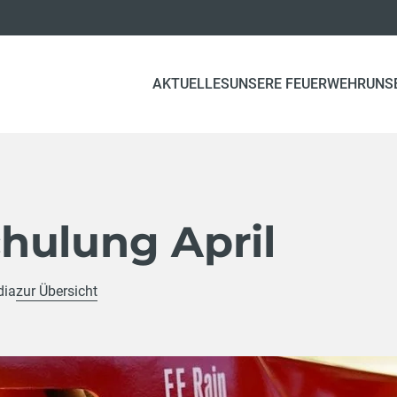
AKTUELLES
UNSERE FEUERWEHR
UNS
hulung April
dia
zur Übersicht