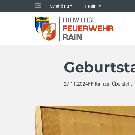
Schärding
FF Rain
Geburtst
27.11.2024
FF Rain
zur Übersicht