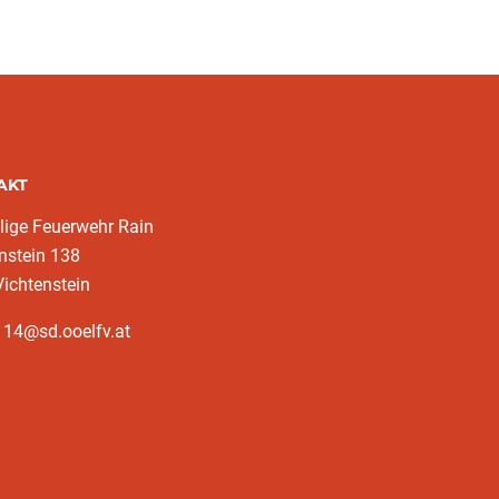
AKT
llige Feuerwehr Rain
nstein 138
ichtenstein
114@sd.ooelfv.at