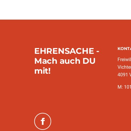
EHRENSACHE -
KONT
Mach auch DU
Freiwi
Vichte
mit!
4091 V
M: 10
(neues Fenster)