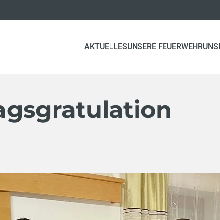
AKTUELLES
UNSERE FEUERWEHR
UNS
agsgratulation