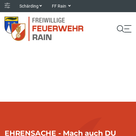
Schärding
FF Rain
EHRENSACHE - Mach auch DU